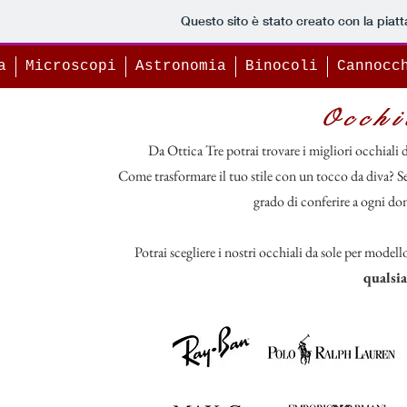
Questo sito è stato creato con la piat
a
Microscopi
Astronomia
Binocoli
Cannocc
Occhi
Da Ottica Tre potrai trovare i migliori occhiali 
Come trasformare il tuo stile con un tocco da diva? Se
grado di conferire a ogni d
Potrai scegliere i nostri occhiali da sole per modell
qualsia